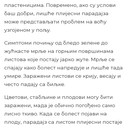
пластеницима. Повремено, ако су услови
баш добри, лишће плијесни парадајза
може представљати проблем на воћу
узгојеном у пољу.
Симптоми почињу од бледо зелене до
жућкасте мрље на горњим површинама
листова које постају јарко жуте. Мрље се
спајају како болест напредује и лишће тада
умире. Заражени листови се крију, весају и
често падају са биљке.
Цветови, стабљике и плодови могу бити
заражени, мада је обично погођено само
лисно ткиво. Када се болест појави на
плоду, парадајз са листом плијесни постаје