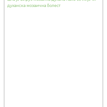
духанска мозаична болест