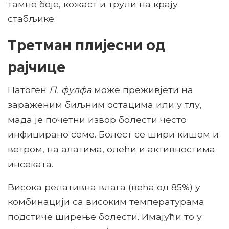
тамне боје, кожаст и трули на крају
стабљике.
Третман плијесни од
рајчице
Патоген
П. фулфа
може преживјети на
зараженим биљним остацима или у тлу,
мада је почетни извор болести често
инфицирано семе. Болест се шири кишом и
ветром, на алатима, одећи и активностима
инсеката.
Висока релативна влага (већа од 85%) у
комбинацији са високим температурама
подстиче ширење болести. Имајући то у