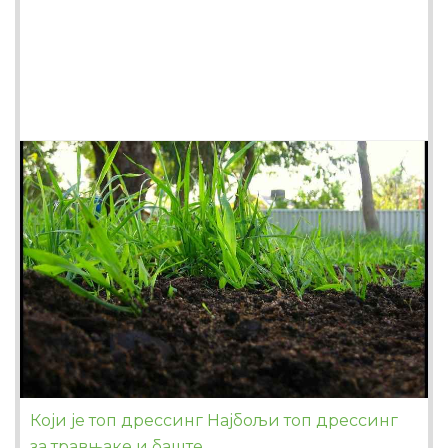
Који је топ дрессинг Најбољи топ дрессинг
за травњаке и баште