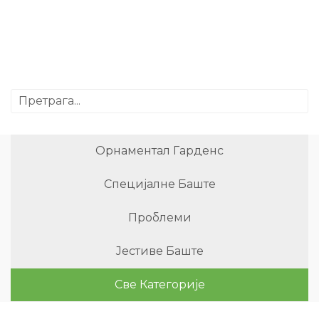
Орнаментал Гарденс
Специјалне Баште
Проблеми
Јестиве Баште
Све Категорије