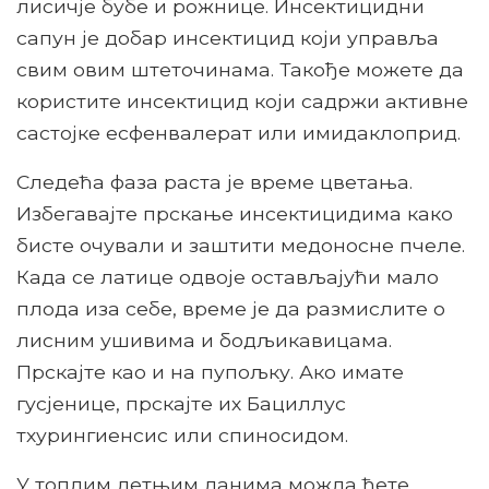
лисичје бубе и рожнице. Инсектицидни
сапун је добар инсектицид који управља
свим овим штеточинама. Такође можете да
користите инсектицид који садржи активне
састојке есфенвалерат или имидаклоприд.
Следећа фаза раста је време цветања.
Избегавајте прскање инсектицидима како
бисте очували и заштити медоносне пчеле.
Када се латице одвоје остављајући мало
плода иза себе, време је да размислите о
лисним ушивима и бодљикавицама.
Прскајте као и на пупољку. Ако имате
гусјенице, прскајте их Бациллус
тхурингиенсис или спиносидом.
У топлим летњим данима можда ћете