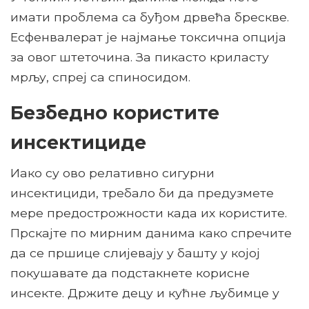
имати проблема са буђом дрвећа брескве.
Есфенвалерат је најмање токсична опција
за овог штеточина. За пикасто криласту
мрљу, спреј са спиносидом.
Безбедно користите
инсектициде
Иако су ово релативно сигурни
инсектициди, требало би да предузмете
мере предострожности када их користите.
Прскајте по мирним данима како спречите
да се пршице слијевају у башту у којој
покушавате да подстакнете корисне
инсекте. Држите децу и кућне љубимце у