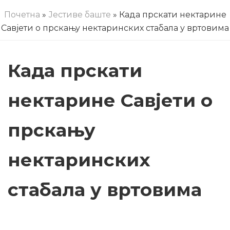
Почетна
»
Јестиве баште
» Када прскати нектарине
Савјети о прскању нектаринских стабала у вртовима
Када прскати
нектарине Савјети о
прскању
нектаринских
стабала у вртовима