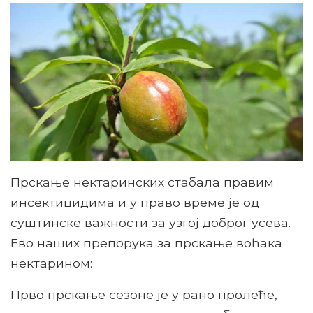
Прскање нектаринских стабала правим
инсектицидима и у право време је од
суштинске важности за узгој доброг усева.
Ево наших препорука за прскање воћака
нектарином:
Прво прскање сезоне је у рано пролеће,