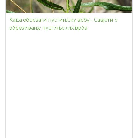
Када обрезати пустињску врбу - Савјети о
обрезивању пустињских врба