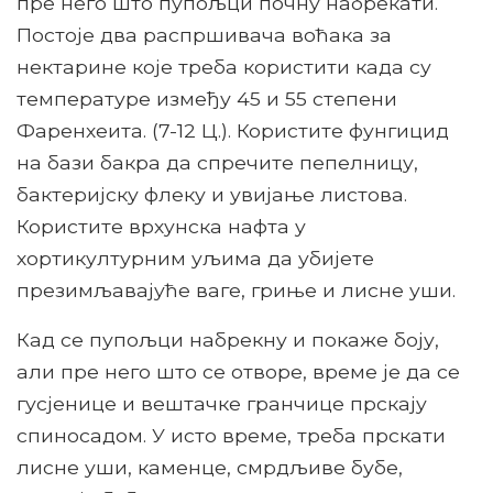
пре него што пупољци почну набрекати.
Постоје два распршивача воћака за
нектарине које треба користити када су
температуре између 45 и 55 степени
Фаренхеита. (7-12 Ц.). Користите фунгицид
на бази бакра да спречите пепелницу,
бактеријску флеку и увијање листова.
Користите врхунска нафта у
хортикултурним уљима да убијете
презимљавајуће ваге, гриње и лисне уши.
Кад се пупољци набрекну и покаже боју,
али пре него што се отворе, време је да се
гусјенице и вештачке гранчице прскају
спиносадом. У исто време, треба прскати
лисне уши, каменце, смрдљиве бубе,