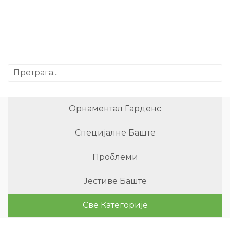
Орнаментал Гарденс
Специјалне Баште
Проблеми
Јестиве Баште
Све Категорије