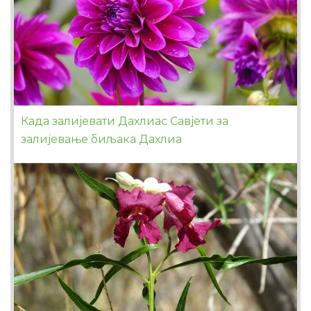
Када залијевати Дахлиас Савјети за
залијевање биљака Дахлиа