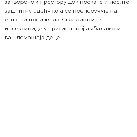
затвореном простору док прскате и носите
заштитну одећу која се препоручује на
етикети производа. Складиштите
инсектициде у оригиналној амбалажи и
ван домашаја деце.