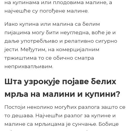
на купинама или плодовима малине, а
најчешће су погођене малине.
Иако купина или малина са белим
пијацима могу бити неугледна, воће је и
даље употребљиво и релативно сигурно
јести. Међутим, на комерцијалним
тржиштима то се обично сматра
неприхватљивим.
Шта узрокује појаве белих
мрља на малини и купини?
Постоји неколико могућих разлога зашто се
то дешава. Најчешћи разлог за купине и
малине са мрљицама је сунчање. Бобице