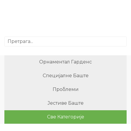
Орнаментал Гарденс
Специјалне Баште
Проблеми
Јестиве Баште
Све Категорије