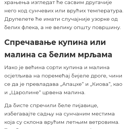
храњења изгледат ће сасвим другачије
него код сунчевих или врућих температура.
Друпелете ће имати случајније узорке од
белих флека, а не велику општу површину.
Спречавање купина или
малина са белим мрљама
Иако је већина сорти купина и малина
осјетљива на поремећај бијеле дроге, чини
се да је превладава „Апацхе“ и „Киова“, као
и „Царолине“ црвена малина.
Да бисте спречили беле пијавице,
избегавајте садњу на сунчаним местима
која су склона врућим летњим ветровима.