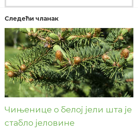
Следећи чланак
Чињенице о белој јели шта је
стабло јеловине