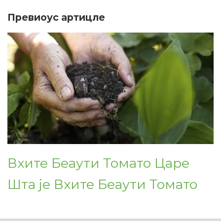
Превиоус артицле
Вхите Беаути Томато Царе
Шта је Вхите Беаути Томато