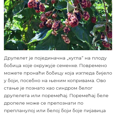
Друпелет је појединачна „кугла“ на плоду
бобица које окружује семенке. Повремено
можете пронаћи бобицу која изгледа бијело
у боји, посебно на њеним копривама. Ово
стање је познато као синдром белог
друпелета или поремећај. Поремећај беле
дропеле може се препознати по
препланулој или белој боји боје пијавица