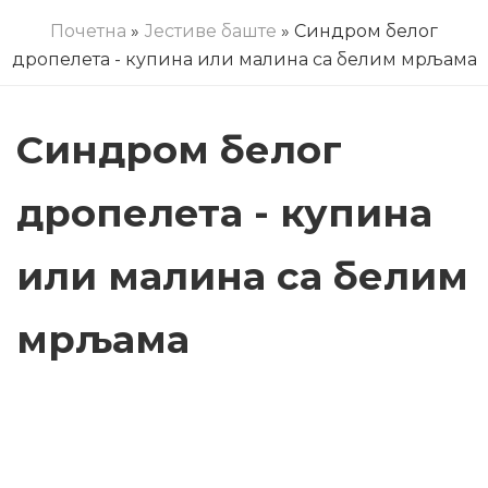
Почетна
»
Јестиве баште
» Синдром белог
дропелета - купина или малина са белим мрљама
Синдром белог
дропелета - купина
или малина са белим
мрљама