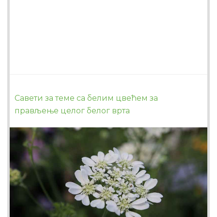
Савети за теме са белим цвећем за
прављење целог белог врта