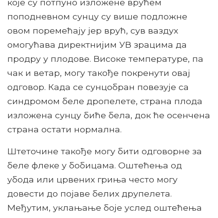
које су потпуно изложене врућем
поподневном сунцу су више подложне
овом поремећају јер врућ, сув ваздух
омогућава директнијим УВ зрацима да
продру у плодове. Високе температуре, па
чак и ветар, могу такође покренути овај
одговор. Када се сунцобран повезује са
синдромом беле дропелете, страна плода
изложена сунцу биће бела, док ће осенчена
страна остати нормална.
Штеточине такође могу бити одговорне за
беле флеке у бобицама. Оштећења од
убода или црвених гриња често могу
довести до појаве белих друпелета.
Међутим, уклањање боје услед оштећења