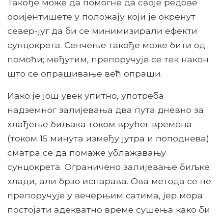
Такође може да помогне да своје редове
оријентишете у положају који је окренут
север-југ да би се минимизирали ефекти
сунцокрета. Сенчење такође може бити од
помоћи; међутим, препоручује се тек након
што се опрашивање већ опраши.
Иако је још увек упитно, употреба
надземног залијевања два пута дневно за
хлађење биљака током врућег времена
(током 15 минута између јутра и поподнева)
сматра се да помаже ублажавању
сунцокрета. Ограничено залијевање биљке
хлади, али брзо испарава. Ова метода се не
препоручује у вечерњим сатима, јер мора
постојати адекватно време сушења како би