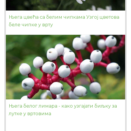
Њега цвећа са белим чипкама Узгој цветова
беле чипке у врту
Њега белог лимара - како узгајати биљку за
лутке у вртовима