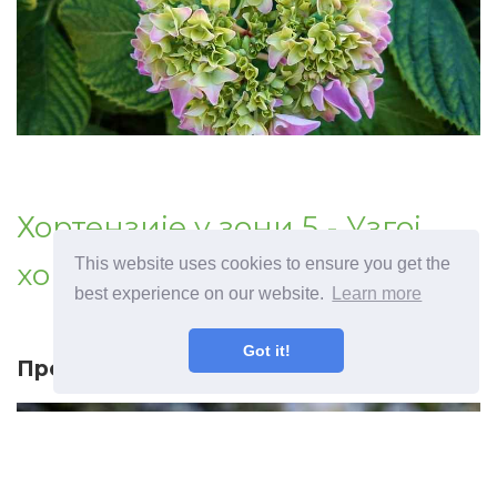
Хортензије у зони 5 - Узгој
This website uses cookies to ensure you get the
хортензија у вртовима зоне 5
best experience on our website.
Learn more
Got it!
Превиоус артицле