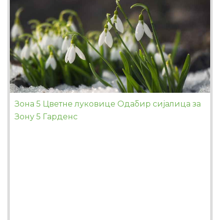
Зона 5 Цветне луковице Одабир сијалица за
Зону 5 Гарденс