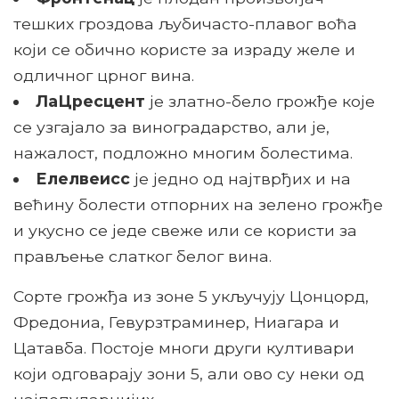
тешких гроздова љубичасто-плавог воћа
који се обично користе за израду желе и
одличног црног вина.
ЛаЦресцент
је златно-бело грожђе које
се узгајало за виноградарство, али је,
нажалост, подложно многим болестима.
Елелвеисс
је једно од најтврђих и на
већину болести отпорних на зелено грожђе
и укусно се једе свеже или се користи за
прављење слатког белог вина.
Сорте грожђа из зоне 5 укључују Цонцорд,
Фредониа, Гевурзтраминер, Ниагара и
Цатавба. Постоје многи други култивари
који одговарају зони 5, али ово су неки од