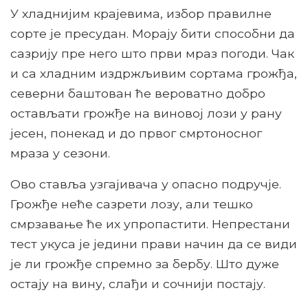
У хладнијим крајевима, избор правилне
сорте је пресудан. Морају бити способни да
сазрију пре него што први мраз погоди. Чак
и са хладним издржљивим сортама грожђа,
северни баштован ће вероватно добро
остављати грожђе на виновој лози у рану
јесен, понекад и до првог смртоносног
мраза у сезони.
Ово ставља узгајивача у опасно подручје.
Грожђе неће сазрети лозу, али тешко
смрзавање ће их упропастити. Непрестани
тест укуса је једини прави начин да се види
је ли грожђе спремно за бербу. Што дуже
остају на вину, слађи и сочнији постају.