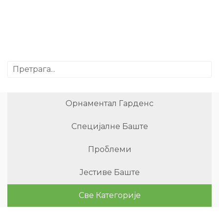
Орнаментал Гарденс
Специјалне Баште
Проблеми
Јестиве Баште
Све Категорије