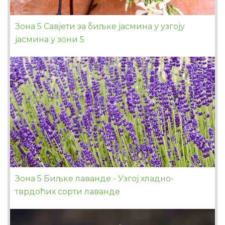
Зона 5 Савјети за биљке јасмина у узгоју
јасмина у зони 5
Зона 5 Биљке лаванде - Узгој хладно-
тврдоћих сорти лаванде