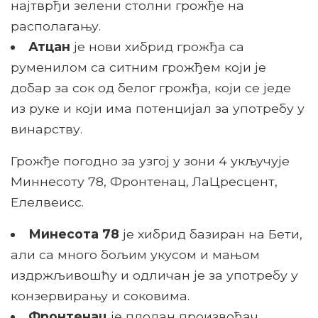
најтврђи зелени столни грожђе на
располагању.
Атцан
је нови хибрид грожђа са
руменилом са ситним грожђем који је
добар за сок од белог грожђа, који се једе
из руке и који има потенцијал за употребу у
винарству.
Грожђе погодно за узгој у зони 4 укључује
Миннесоту 78, Фронтенац, ЛаЦресцент,
Елелвеисс.
Минесота 78
је хибрид базиран на Бети,
али са много бољим укусом и мањом
издржљивошћу и одличан је за употребу у
конзервирању и соковима.
Фронтенац
је плодан произвођач