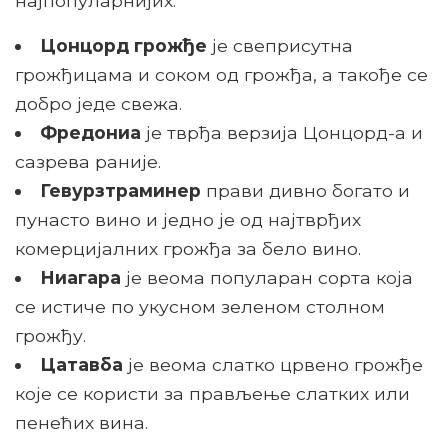
најпопуларнијих.
Цонцорд грожђе
је свеприсутна
грожђицама и соком од грожђа, а такође се
добро једе свежа.
Фредониа
је тврђа верзија Цонцорд-а и
сазрева раније.
Гевурзтраминер
прави дивно богато и
пунасто вино и једно је од најтврђих
комерцијалних грожђа за бело вино.
Ниагара
је веома популаран сорта која
се истиче по укусном зеленом столном
грожђу.
Цатавба
је веома слатко црвено грожђе
које се користи за прављење слатких или
пенећих вина.