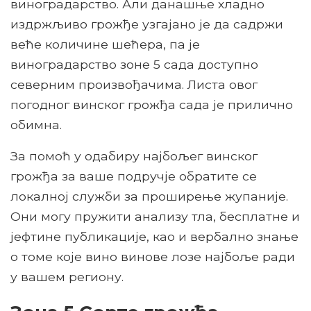
виноградарство. Али данашње хладно
издржљиво грожђе узгајано је да садржи
веће количине шећера, па је
виноградарство зоне 5 сада доступно
северним произвођачима. Листа овог
погодног винског грожђа сада је прилично
обимна.
За помоћ у одабиру најбољег винског
грожђа за ваше подручје обратите се
локалној служби за проширење жупаније.
Они могу пружити анализу тла, бесплатне и
јефтине публикације, као и вербално знање
о томе које вино винове лозе најбоље ради
у вашем региону.