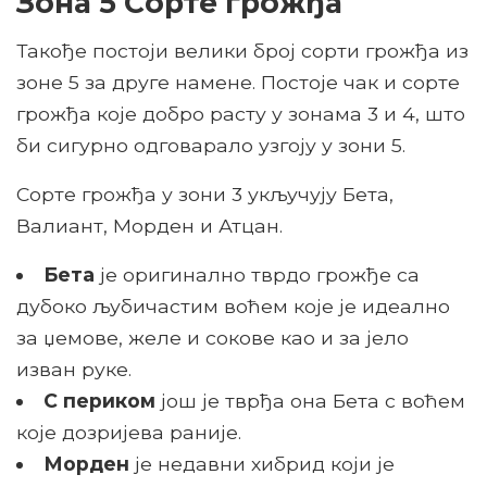
Зона 5 Сорте грожђа
Такође постоји велики број сорти грожђа из
зоне 5 за друге намене. Постоје чак и сорте
грожђа које добро расту у зонама 3 и 4, што
би сигурно одговарало узгоју у зони 5.
Сорте грожђа у зони 3 укључују Бета,
Валиант, Морден и Атцан.
Бета
је оригинално тврдо грожђе са
дубоко љубичастим воћем које је идеално
за џемове, желе и сокове као и за јело
изван руке.
С периком
још је тврђа она Бета с воћем
које дозријева раније.
Морден
је недавни хибрид који је