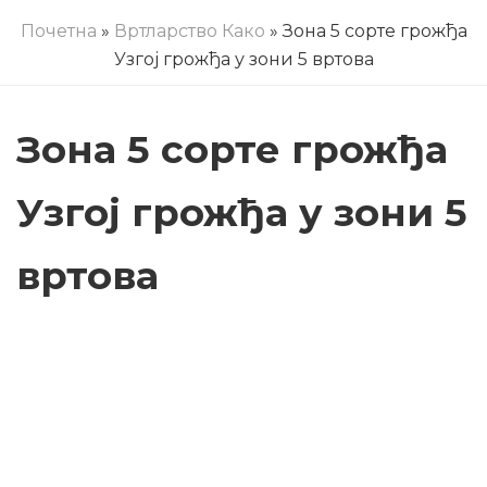
Почетна
»
Вртларство Како
» Зона 5 сорте грожђа
Узгој грожђа у зони 5 вртова
Зона 5 сорте грожђа
Узгој грожђа у зони 5
вртова