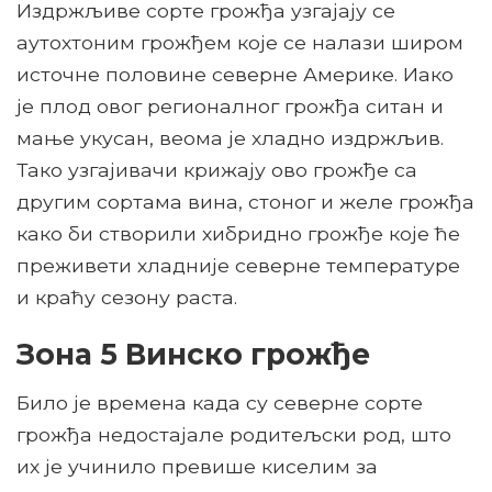
Издржљиве сорте грожђа узгајају се
аутохтоним грожђем које се налази широм
источне половине северне Америке. Иако
је плод овог регионалног грожђа ситан и
мање укусан, веома је хладно издржљив.
Тако узгајивачи крижају ово грожђе са
другим сортама вина, стоног и желе грожђа
како би створили хибридно грожђе које ће
преживети хладније северне температуре
и краћу сезону раста.
Зона 5 Винско грожђе
Било је времена када су северне сорте
грожђа недостајале родитељски род, што
их је учинило превише киселим за