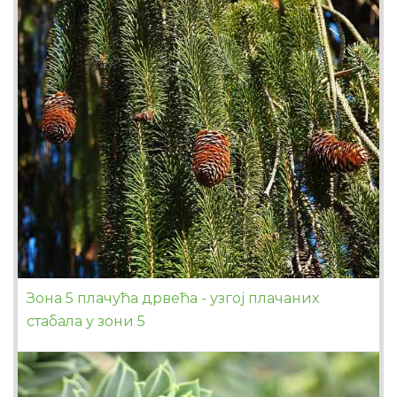
Зона 5 плачућа дрвећа - узгој плачаних
стабала у зони 5