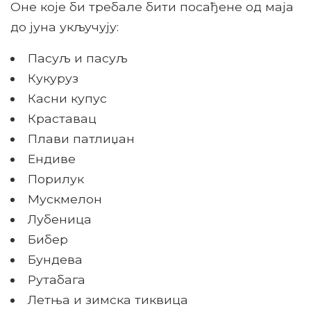
Оне које би требале бити посађене од маја
до јуна укључују:
Пасуљ и пасуљ
Кукуруз
Касни купус
Краставац
Плави патлиџан
Ендиве
Порилук
Мускмелон
Лубеница
Бибер
Бундева
Рутабага
Летња и зимска тиквица