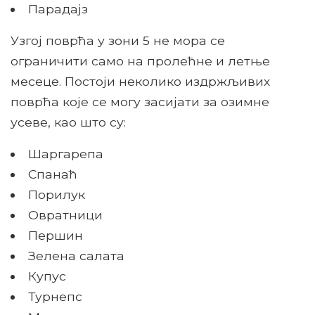
Парадајз
Узгој поврћа у зони 5 не мора се
ограничити само на пролећне и летње
месеце. Постоји неколико издржљивих
поврћа које се могу засијати за озимне
усеве, као што су:
Шаргарепа
Спанаћ
Порилук
Овратници
Першин
Зелена салата
Купус
Турнепс