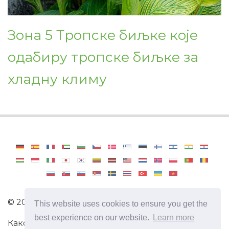
Зона 5 Тропске биљке које
одабиру тропске биљке за
хладну климу
©
2026
Haenselblatt
This website uses cookies to ensure you get the
best experience on our website.
Learn more
Како постати професионални баштован. Корисне