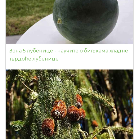
Зона 5 лубенице - научите о биљкама хладне
тврдоће лубенице