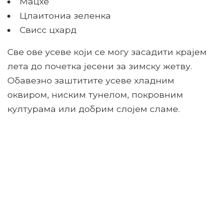
Мацхе
Цлаитониа зеленка
Свисс цхард
Све ове усеве који се могу засадити крајем
лета до почетка јесени за зимску жетву.
Обавезно заштитите усеве хладним
оквиром, ниским тунелом, покровним
културама или добрим слојем сламе.