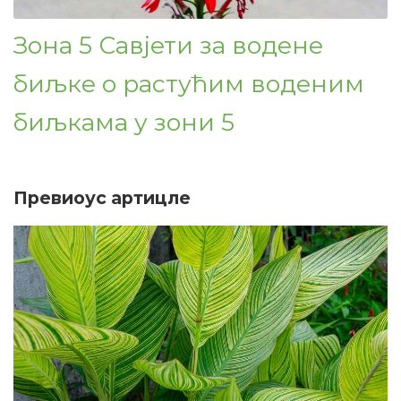
Зона 5 Савјети за водене
биљке о растућим воденим
биљкама у зони 5
Превиоус артицле