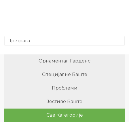
Орнаментал Гарденс
Специјалне Баште
Проблеми
Јестиве Баште
Све Категорије