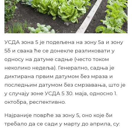
УСДА зона 5 је подељена на зону 5а и зону
5б и свака ће се донекле разликовати у
односу на датуме садње (често током
неколико недеља). Генерално, садња је
диктирана првим датумом без мраза и
последњим датумом без смрзавања, што је
у случају зоне УСДА 5 30. маја, односно 1.
октобра, респективно.
Најраније поврће за зону 5, оно које би
требало да се сади у марту до априла, су: