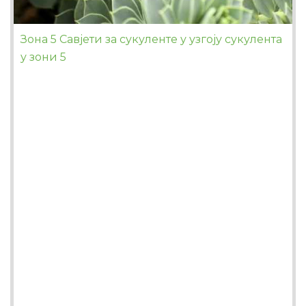
Зона 5 Савјети за сукуленте у узгоју сукулента
у зони 5