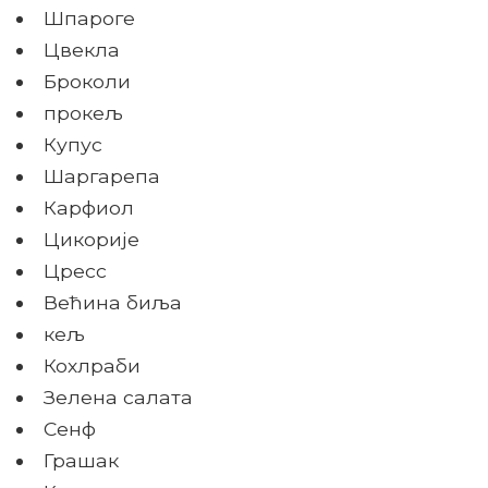
Шпароге
Цвекла
Броколи
прокељ
Купус
Шаргарепа
Карфиол
Цикорије
Цресс
Већина биља
кељ
Кохлраби
Зелена салата
Сенф
Грашак