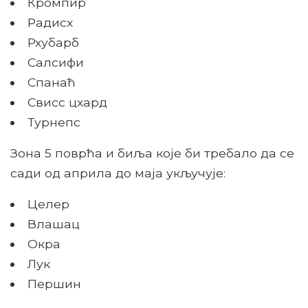
Кромпир
Радисх
Рхубарб
Салсифи
Спанаћ
Свисс цхард
Турнепс
Зона 5 поврћа и биља које би требало да се
сади од априла до маја укључује:
Целер
Влашац
Окра
Лук
Першин