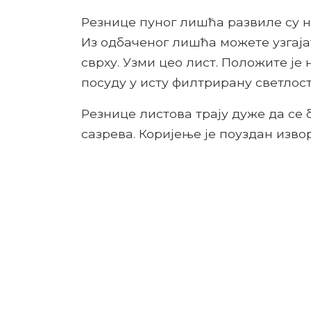
Резнице пуног лишћа развиле су 
Из одбаченог лишћа можете узгајат
сврху. Узми цео лист. Положите је
посуду у исту филтрирану светлост
Резнице листова трају дуже да се 
сазрева. Коријење је поуздан изво