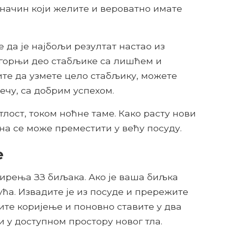
начин који желите и вероватно имате
е да је најбољи резултат настао из
 горњи део стабљике са лишћем и
ите да узмете цело стабљику, можете
ечу, са добрим успехом.
лост, током ноћне таме. Како расту нови
на се може преместити у већу посуду.
е
ирења ЗЗ биљака. Ако је ваша биљка
ућа. Извадите је из посуде и прережите
ите коријење и поновно ставите у два
 у доступном простору новог тла.