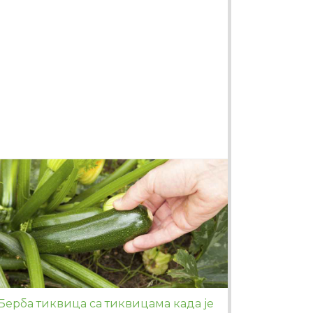
Берба тиквица са тиквицама када је