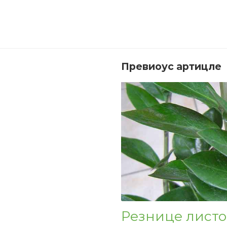
Превиоус артицле
Резнице листов