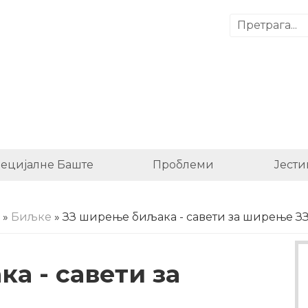
ецијалне Баште
Проблеми
Јести
»
Биљке
» ЗЗ ширење биљака - савети за ширење З
а - савети за