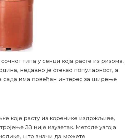
сочног типа у сенци која расте из ризома.
одина, недавно је стекао популарност, а
а сада има повећан интерес за ширење
ке које расту из коренике издржљиве,
тројење ЗЗ није изузетак. Методе узгоја
знолике, што значи да можете