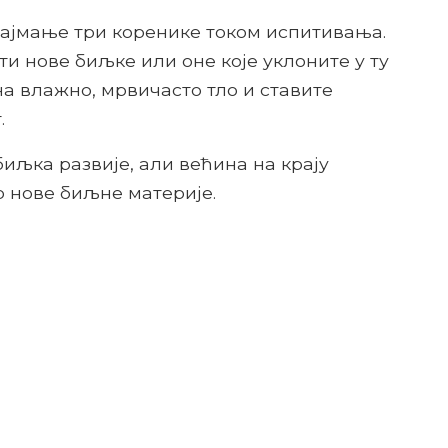
најмање три коренике током испитивања.
и нове биљке или оне које уклоните у ту
 на влажно, мрвичасто тло и ставите
.
биљка развије, али већина на крају
р нове биљне материје.