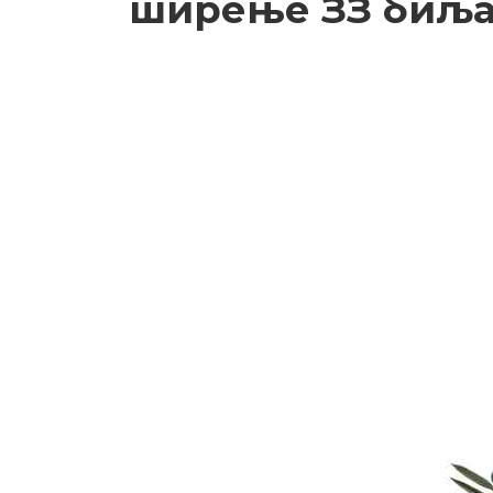
ширење ЗЗ биља