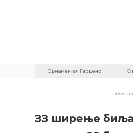
Орнаментал Гарденс
Сп
Почетна
ЗЗ ширење биљак