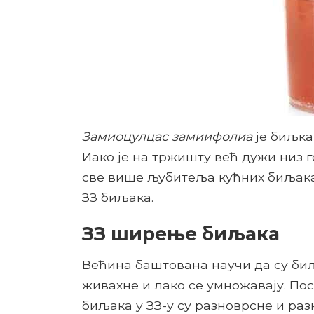
Замиоцулцас замиифолиа
је биљка 
Иако је на тржишту већ дужи низ г
све више љубитеља кућних биљак
ЗЗ биљака.
ЗЗ ширење биљака
Већина баштована научи да су биљ
живахне и лако се умножавају. Пос
биљака у ЗЗ-у су разноврсне и ра