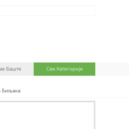
ве Баште
Све Категорије
З биљака