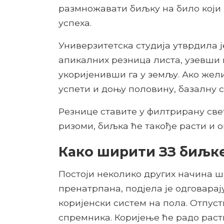
размножавати биљку на било који 
успеха.
Универзитетска студија утврдила ј
апикалних резница листа, узевши
укоријенивши га у земљу. Ако жел
успети и доњу половину, базалну с
Резнице ставите у филтрирану свет
ризоми, биљка ће такође расти и о
Како ширити ЗЗ биљк
Постоји неколико других начина ш
пренатрпана, подјела је одговарај
коријенски систем на пола. Отпуст
спремника. Коријење ће радо расти