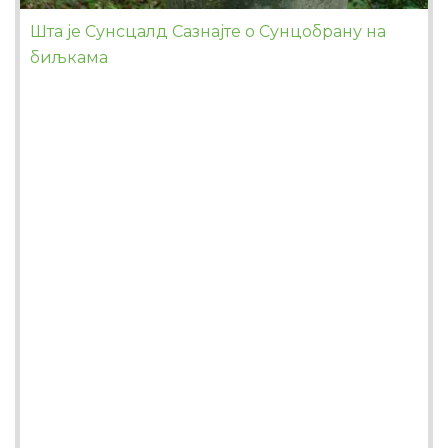
Шта је Сунсцалд Сазнајте о Сунцобрану на
биљкама