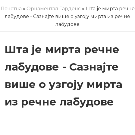
Почетна
»
Орнаментал Гарденс
» Шта је мирта речне
лабудове - Сазнајте више о узгоју мирта из речне
лабудове
Шта је мирта речне
лабудове - Сазнајте
више о узгоју мирта
из речне лабудове