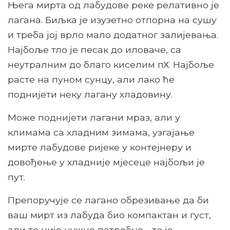
Њега мирта од лабудове реке релативно је
лагана. Биљка је изузетно отпорна на сушу
и треба јој врло мало додатног залијевања.
Најбоље тло је песак до иловаче, са
неутралним до благо киселим пХ. Најбоље
расте на пуном сунцу, али лако ће
поднијети неку лагану хладовину.
Може поднијети лагани мраз, али у
климама са хладним зимама, узгајање
мирте лабудове ријеке у контејнеру и
довођење у хладније мјесеце најбољи је
пут.
Препоручује се лагано обрезивање да би
ваш мирт из лабуда био компактан и густ,
али то није нужно потребно - то је