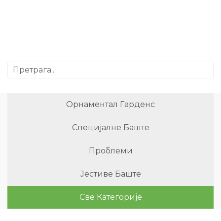
Орнаментал Гарденс
Специјалне Баште
Проблеми
Јестиве Баште
Све Категорије