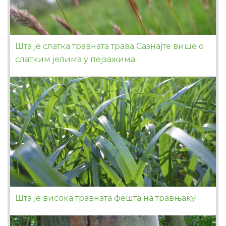
Шта је слатка травната трава Сазнајте више о
слатким јелима у пејзажима
Шта је висока травната фешта на травњаку