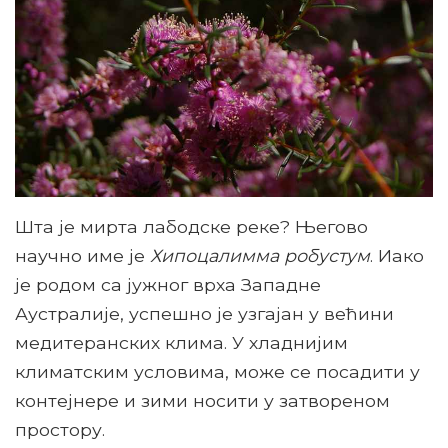
Шта је мирта лабодске реке? Његово
научно име је
Хипоцалимма робустум
. Иако
је родом са јужног врха Западне
Аустралије, успешно је узгајан у већини
медитеранских клима. У хладнијим
климатским условима, може се посадити у
контејнере и зими носити у затвореном
простору.