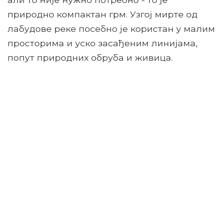
природно компактан грм. Узгој мирте од
лабудове реке посебно је користан у малим
просторима и уско засађеним линијама,
попут природних обруба и живица.