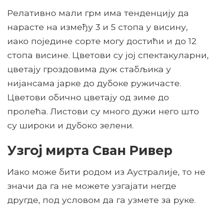
Релативно мали грм има тенденцију да
нарасте на између 3 и 5 стопа у висину,
иако поједине сорте могу достићи и до 12
стопа висине. Цветови су јој спектакуларни,
цветају гроздовима дуж стабљика у
нијансама јарке до дубоке ружичасте.
Цветови обично цветају од зиме до
пролећа. Листови су много дужи него што
су широки и дубоко зелени.
Узгој мирта Сван Ривер
Иако може бити родом из Аустралије, то не
значи да га не можете узгајати негде
другде, под условом да га узмете за руке.