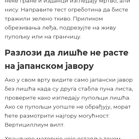
неке гране и изданци изгледају мртво, али
нису. Направите тест огреботина да бисте
тражили зелено ткиво. Приликом
обрезивања леђа, подрезујте на живу
пупољку или на гранчицу.
Разлози да лишће не расте
на јапанском јавору
Ако у свом врту видите само јапански јавор
без лишћа када су друга стабла пуна листа,
проверите како изгледају пупољци лишћа.
Ако се пупољци уопште не обрађују, морат
ћете размотрити најгору могућност:
Вертициллиум вилт.
Хранљиве материје које оставља током