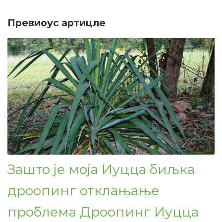
Превиоус артицле
Зашто је моја Иуцца биљка
дроопинг отклањање
проблема Дроопинг Иуцца