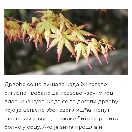
Дрвеће се не лишава када би готово
сигурно требало да изазове узбуну код
власника кућа. Када се то догоди дрвећу
које је цењено због свог лишћа, попут
јапанских јавора, то може бити нарочито
болно у срцу. Ако је зима прошла и