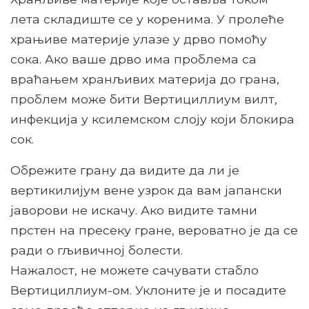
лета складиште се у коренима. У пролеће
храњиве материје улазе у дрво помоћу
сока. Ако ваше дрво има проблема са
враћањем хранљивих материја до грана,
проблем може бити Вертициллиум вилт,
инфекција у ксилемском слоју који блокира
сок.
Обрежите грану да видите да ли је
вертикилијум вене узрок да вам јапански
јаворови не искачу. Ако видите тамни
прстен на пресеку гране, вероватно је да се
ради о гљивичној болести.
Нажалост, не можете сачувати стабло
Вертициллиум-ом. Уклоните је и посадите