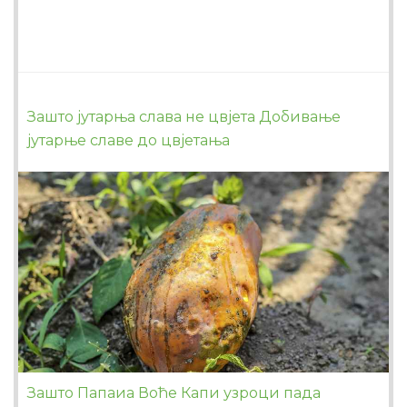
Зашто јутарња слава не цвјета Добивање
јутарње славе до цвјетања
Зашто Папаиа Воће Капи узроци пада