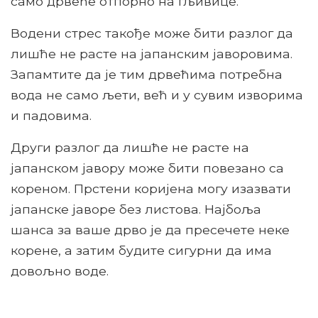
само дрвеће отпорно на гљивице.
Водени стрес такође може бити разлог да
лишће не расте на јапанским јаворовима.
Запамтите да је тим дрвећима потребна
вода не само љети, већ и у сувим изворима
и падовима.
Други разлог да лишће не расте на
јапанском јавору може бити повезано са
кореном. Прстени коријена могу изазвати
јапанске јаворе без листова. Најбоља
шанса за ваше дрво је да пресечете неке
корене, а затим будите сигурни да има
довољно воде.