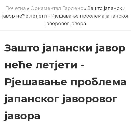
Почетна
»
Орнаментал Гарденс
» Зашто јапански
јавор неће летјети - Рјешавање проблема јапанског
јаворовог јавора
Зашто јапански јавор
неће летјети -
Рјешавање проблема
јапанског јаворовог
јавора