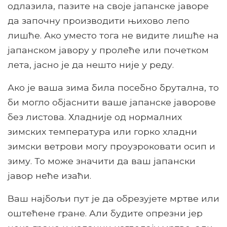
одлазила, пазите на своје јапанске јаворе
да започну производити њихово лепо
лишће. Ако уместо тога не видите лишће на
јапанском јавору у пролеће или почетком
лета, јасно је да нешто није у реду.
Ако је ваша зима била посебно брутална, то
би могло објаснити ваше јапанске јаворове
без листова. Хладније од нормалних
зимских температура или горко хладни
зимски ветрови могу проузроковати осип и
зиму. То може значити да ваш јапански
јавор неће изаћи.
Ваш најбољи пут је да обрезујете мртве или
оштећене гране. Али будите опрезни јер