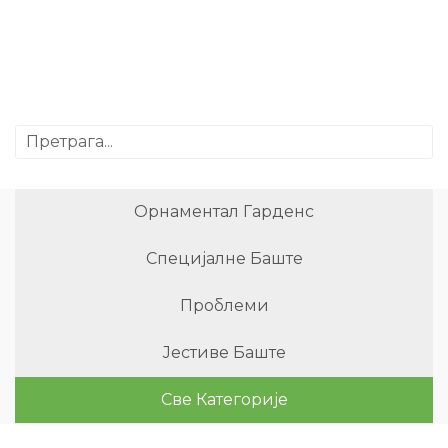
Орнаментал Гарденс
Специјалне Баште
Проблеми
Јестиве Баште
Све Категорије