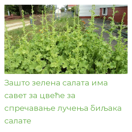
Зашто зелена салата има
савет за цвеће за
спречавање лучења биљака
салате