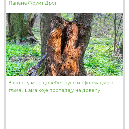
Папаиа Фруит Дроп
Зашто су моје дрвеће труле информације о
гљивицама које пропадају на дрвећу