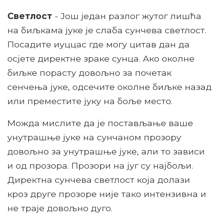
Светлост
- Још један разлог жутог лишћа
на биљкама јуке је слаба сунчева светлост.
Посадите иуццас где могу цитав дан да
осјете директне зраке сунца. Ако околне
биљке порасту довољно за почетак
сенчења јуке, одсечите околне биљке назад
или преместите јуку на боље место.
Можда мислите да је постављање ваше
унутрашње јуке на сунчаном прозору
довољно за унутрашње јуке, али то зависи
и од прозора. Прозори на југ су најбољи.
Директна сунчева светлост која долази
кроз друге прозоре није тако интензивна и
не траје довољно дуго.