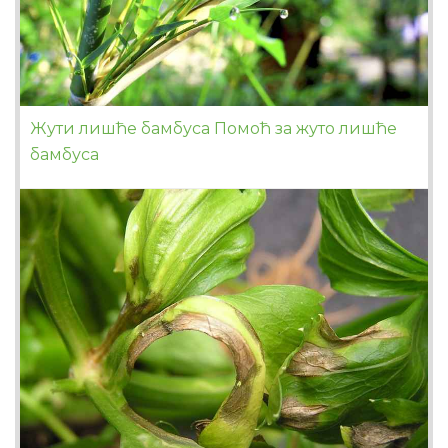
Жути лишће бамбуса Помоћ за жуто лишће
бамбуса