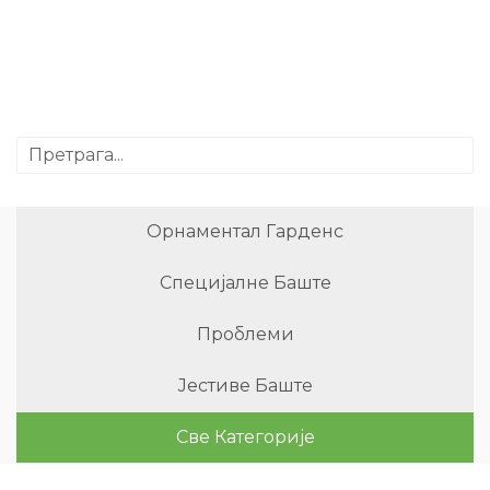
Орнаментал Гарденс
Специјалне Баште
Проблеми
Јестиве Баште
Све Категорије