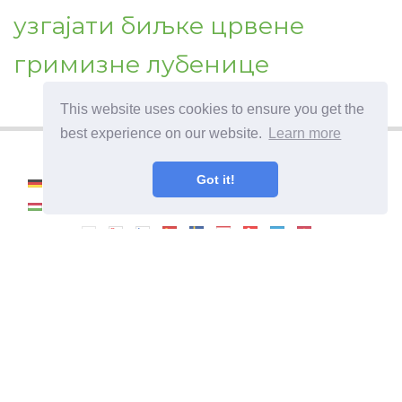
узгајати биљке црвене
гримизне лубенице
This website uses cookies to ensure you get the
best experience on our website.
Learn more
Got it!
©
2026
Haenselblatt
Како постати професионални баштован. Корисне
информације и савети за негу биљака.
Енциклопедија баштованства.