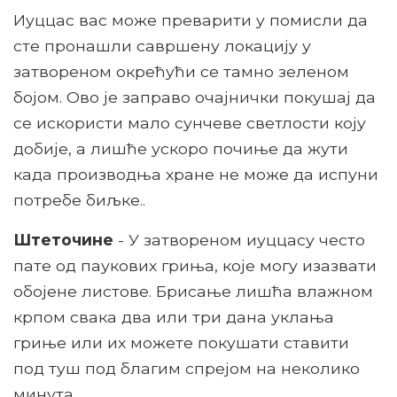
Иуццас вас може преварити у помисли да
сте пронашли савршену локацију у
затвореном окрећући се тамно зеленом
бојом. Ово је заправо очајнички покушај да
се искористи мало сунчеве светлости коју
добије, а лишће ускоро почиње да жути
када производња хране не може да испуни
потребе биљке..
Штеточине
- У затвореном иуццасу често
пате од паукових гриња, које могу изазвати
обојене листове. Брисање лишћа влажном
крпом свака два или три дана уклања
гриње или их можете покушати ставити
под туш под благим спрејом на неколико
минута.