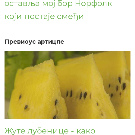
оставља мој бор Норфолк
који постаје смеђи
Превиоус артицле
Жуте лубенице - како