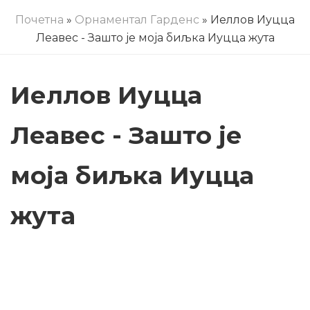
Почетна
»
Орнаментал Гарденс
» Иеллов Иуцца
Леавес - Зашто је моја биљка Иуцца жута
Иеллов Иуцца
Леавес - Зашто је
моја биљка Иуцца
жута