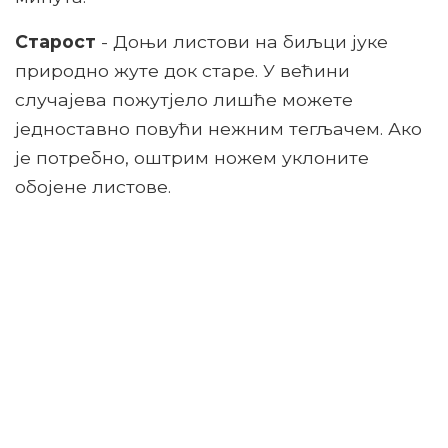
Старост
- Доњи листови на биљци јуке
природно жуте док старе. У већини
случајева пожутјело лишће можете
једноставно повући нежним тегљачем. Ако
је потребно, оштрим ножем уклоните
обојене листове.