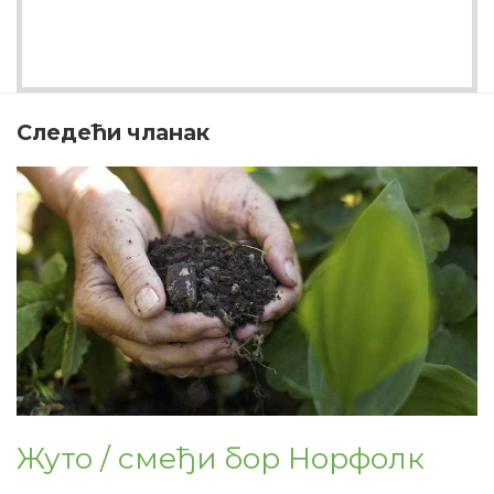
Следећи чланак
Жуто / смеђи бор Норфолк