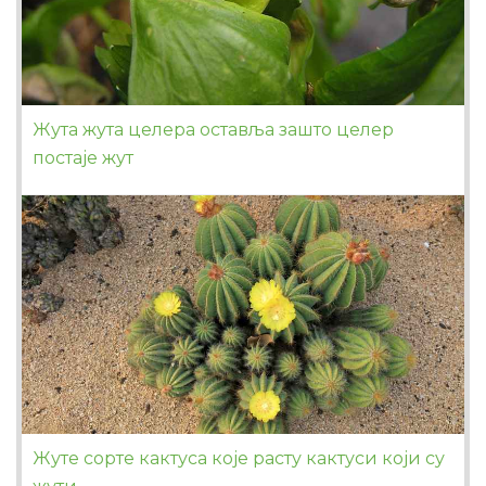
Жута жута целера оставља зашто целер
постаје жут
Жуте сорте кактуса које расту кактуси који су