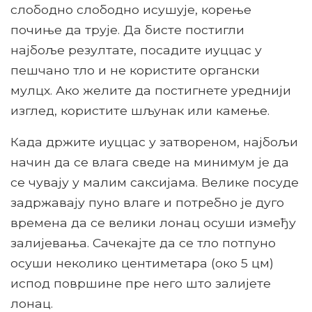
слободно слободно исушује, корење
почиње да трује. Да бисте постигли
најбоље резултате, посадите иуццас у
пешчано тло и не користите органски
мулцх. Ако желите да постигнете уреднији
изглед, користите шљунак или камење.
Када држите иуццас у затвореном, најбољи
начин да се влага сведе на минимум је да
се чувају у малим саксијама. Велике посуде
задржавају пуно влаге и потребно је дуго
времена да се велики лонац осуши између
залијевања. Сачекајте да се тло потпуно
осуши неколико центиметара (око 5 цм)
испод површине пре него што залијете
лонац.