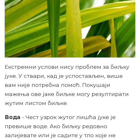
Екстремни услови нису проблем за биљку
јуке. У ствари, кад је успостављен, више
вам није потребна помоћ. Покушаји
мажења ове јаке биљке могу резултирати
жутим листом биљке.
Вода
- Чест узрок жутог лишћа јуке је
превише воде. Ако биљку редовно
залијевате или је садите у тло које не