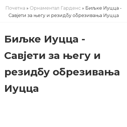
Почетна
»
Орнаментал Гарденс
» Биљке Иуцца -
Савјети за његу и резидбу обрезивања Иуцца
Биљке Иуцца -
Савјети за његу и
резидбу обрезивања
Иуцца