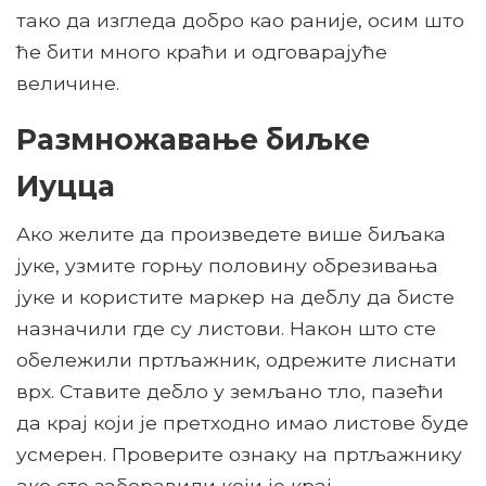
тако да изгледа добро као раније, осим што
ће бити много краћи и одговарајуће
величине.
Размножавање биљке
Иуцца
Ако желите да произведете више биљака
јуке, узмите горњу половину обрезивања
јуке и користите маркер на деблу да бисте
назначили где су листови. Након што сте
обележили пртљажник, одрежите лиснати
врх. Ставите дебло у земљано тло, пазећи
да крај који је претходно имао листове буде
усмерен. Проверите ознаку на пртљажнику
ако сте заборавили који је крај.