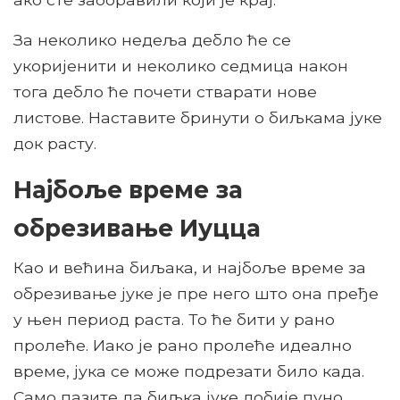
За неколико недеља дебло ће се
укоријенити и неколико седмица након
тога дебло ће почети стварати нове
листове. Наставите бринути о биљкама јуке
док расту.
Најбоље време за
обрезивање Иуцца
Као и већина биљака, и најбоље време за
обрезивање јуке је пре него што она пређе
у њен период раста. То ће бити у рано
пролеће. Иако је рано пролеће идеално
време, јука се може подрезати било када.
Само пазите да биљка јуке добије пуно