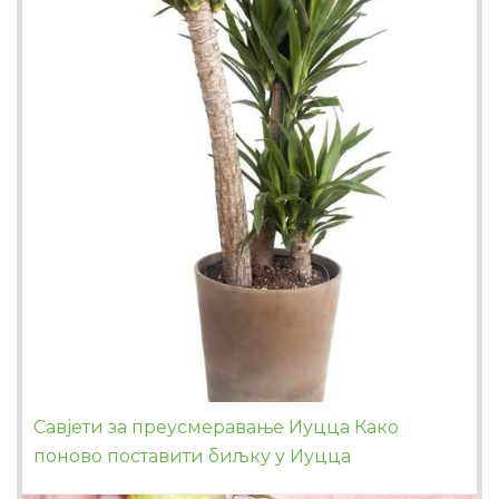
Савјети за преусмеравање Иуцца Како
поново поставити биљку у Иуцца