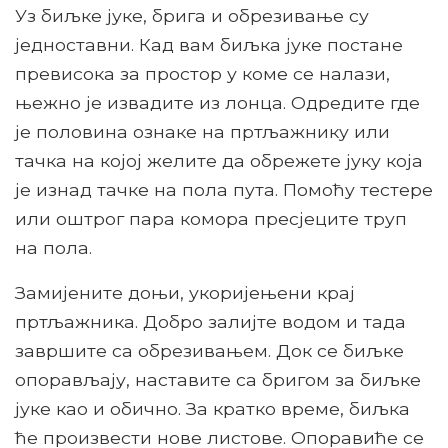
Уз биљке јуке, брига и обрезивање су
једноставни. Кад вам биљка јуке постане
превисока за простор у коме се налази,
њежно је извадите из лонца. Одредите где
је половина ознаке на пртљажнику или
тачка на којој желите да обрежете јуку која
је изнад тачке на пола пута. Помоћу тестере
или оштрог пара комора пресјеците труп
на пола.
Замијените доњи, укоријењени крај
пртљажника. Добро залијте водом и тада
завршите са обрезивањем. Док се биљке
опорављају, наставите са бригом за биљке
јуке као и обично. За кратко време, биљка
ће произвести нове листове. Опоравиће се