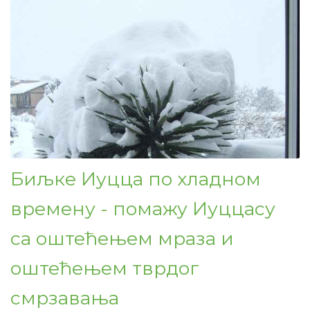
Биљке Иуцца по хладном
времену - помажу Иуццасу
са оштећењем мраза и
оштећењем тврдог
смрзавања