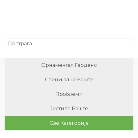
Орнаментал Гарденс
Специјалне Баште
Проблеми
Јестиве Баште
Све Категорије