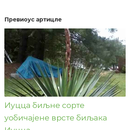
Превиоус артицле
Иуцца биљне сорте
уобичајене врсте биљака