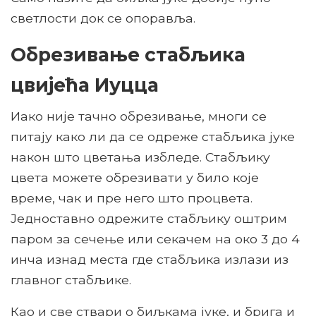
светлости док се опоравља.
Обрезивање стабљика
цвијећа Иуцца
Иако није тачно обрезивање, многи се
питају како ли да се одреже стабљика јуке
након што цветања избледе. Стабљику
цвета можете обрезивати у било које
време, чак и пре него што процвета.
Једноставно одрежите стабљику оштрим
паром за сечење или секачем на око 3 до 4
инча изнад места где стабљика излази из
главног стабљике.
Као и све ствари о биљкама јуке, и брига и