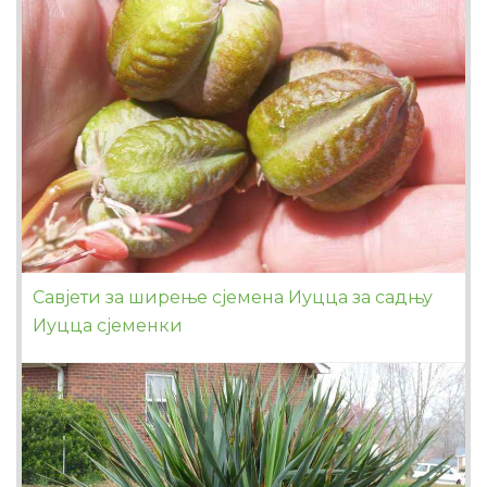
Савјети за ширење сјемена Иуцца за садњу
Иуцца сјеменки