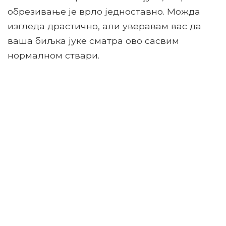
обрезивање је врло једноставно. Можда
изгледа драстично, али уверавам вас да
ваша биљка јуке сматра ово сасвим
нормалном ствари.