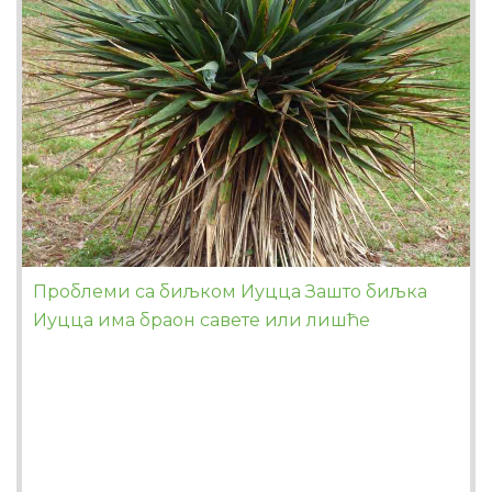
Проблеми са биљком Иуцца Зашто биљка
Иуцца има браон савете или лишће