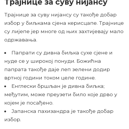
Трајнице за суву нијансу
Трајнице за суву нијансу су такође добар
избор у биљкама сјена керисцапе. Трајнице
су лијепе јер многе од њих захтијевају мало
одржавања.
Папрати су дивна биљка сухе сјене и
нуде се у широкој понуди. Божићна
папрата такође даје леп зелени додир
вртној години током целе године.
Енглески бршљан је дивна биљка;
међутим, може преузети било које дрво у
којем је посађено.
Јапанска пахизандра је такође добар
избор.