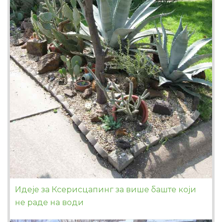
Идеје за Ксерисцапинг за више баште који
не раде на води