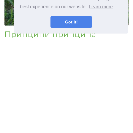
best experience on our website.
Learn more
Got it!
Принципи принципа
Ксерисцапе Савјети за
водено мудро Ксерисцапинг
©
2026
Haenselblatt