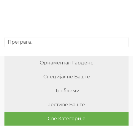
Орнаментал Гарденс
Специјалне Баште
Проблеми
Јестиве Баште
Све Категорије