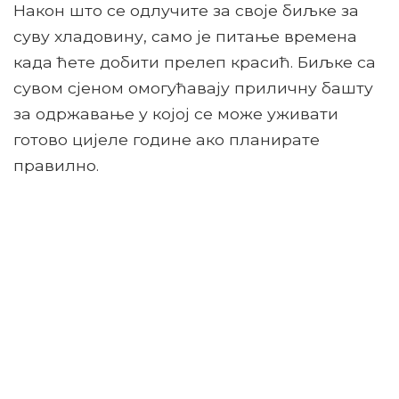
Након што се одлучите за своје биљке за
суву хладовину, само је питање времена
када ћете добити прелеп красић. Биљке са
сувом сјеном омогућавају приличну башту
за одржавање у којој се може уживати
готово цијеле године ако планирате
правилно.