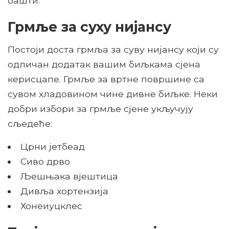
башти.
Грмље за суху нијансу
Постоји доста грмља за суву нијансу који су
одличан додатак вашим биљкама сјена
керисцапе. Грмље за вртне површине са
сувом хладовином чине дивне биљке. Неки
добри избори за грмље сјене укључују
сљедеће:
Црни јетбеад
Сиво дрво
Љешњака вјештица
Дивља хортензија
Хонеиуцклес