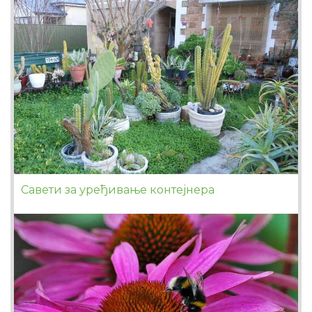
Савети за уређивање контејнера