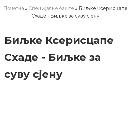
Почетна
»
Специјалне баште
» Биљке Ксерисцапе
Схаде - Биљке за суву сјену
Биљке Ксерисцапе
Схаде - Биљке за
суву сјену