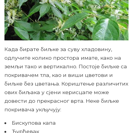
Када бирате биљке за суву хладовину,
одлучите колико простора имате, како на
земљи тако и вертикално. Постоје биљке са
покривачем тла, као и виши цветови и
биљке без цветања. Кориштење различитих
ових биљака у сјени керисцапе може
довести до прекрасног врта. Неке биљке
покривача укључују:
Бискупова капа
Ђурђевак