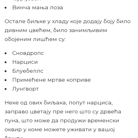
Винча мања лоза
Остале биљке у хладу које додају боју било
дивним цвећем, било занимљивим
обојеним лишћем су:
Сновдропс
Нарциси
Блуебеллс
Примећене мртве коприве
Лунгворт
Неке од ових биљака, попут нарциса,
заправо цветају пре него што су дрвећа
пуна, што може да продужи временски
оквир у коме можете уживати у вашој