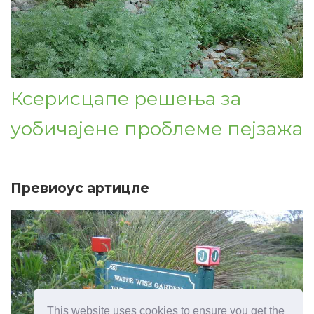
Ксерисцапе решења за
уобичајене проблеме пејзажа
Превиоус артицле
This website uses cookies to ensure you get the