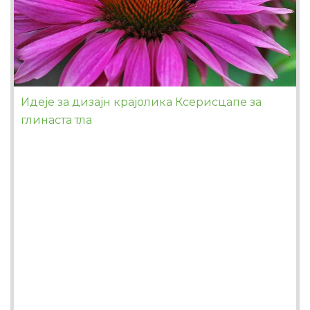
Идеје за дизајн крајолика Ксерисцапе за
глинаста тла